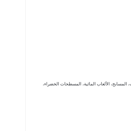
وأرقاها، مساحتها 420 متر، مؤثثة بأجمل الأثاث، المسابح، الألعاب المائية، المسطحات الخضراء،