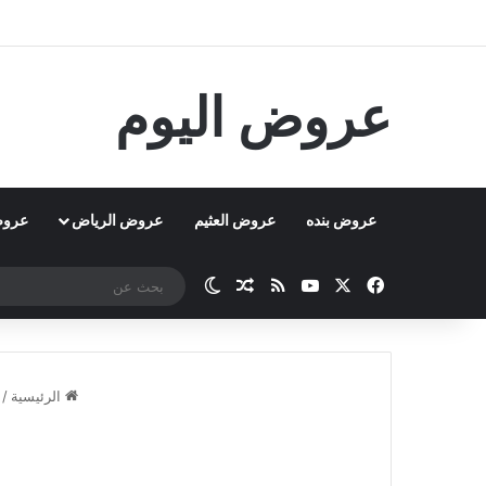
عروض اليوم
عروض بنده
عروض العثيم
عروض الرياض
عروض
‫X
فيسبوك
‫YouTube
ملخص الموقع RSS
مقال عشوائي
الوضع المظلم
الرئيسية
/