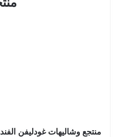
منتج
منتجع وشاليهات غودليفن الفندق