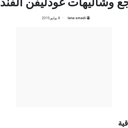
ع وشاليهات غودليفن الفند
lana smadi
8 يوليو,2015
ية