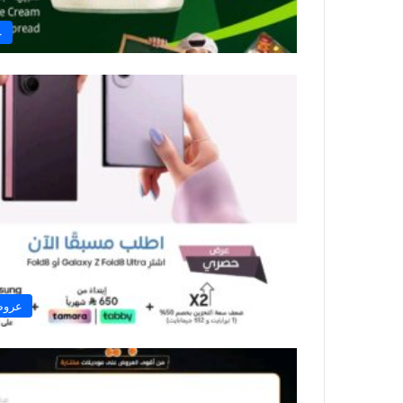
ع
عروض