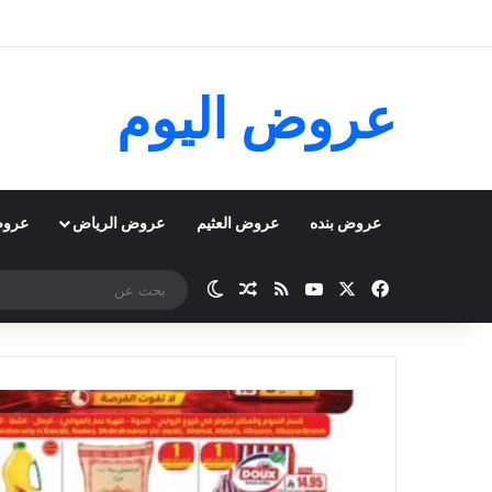
عروض اليوم
عروض بنده
عروض العثيم
عروض الرياض
عروض
‫X
فيسبوك
‫YouTube
ملخص الموقع RSS
مقال عشوائي
الوضع المظلم