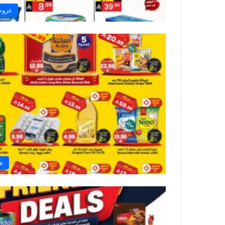
عروض
عر