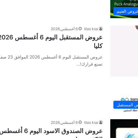
روض العثيم
lilas ksa
6 أغسطس,2026
كليا
تصنع قرارك!…
 المستقبل
lilas ksa
6 أغسطس,2026