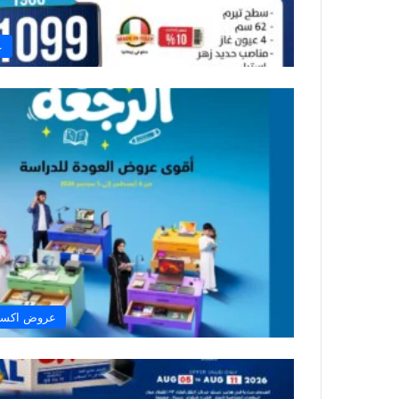
ع
عروض اكستر