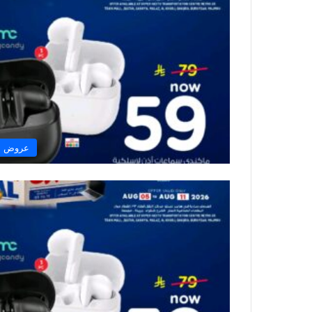
عروض نس