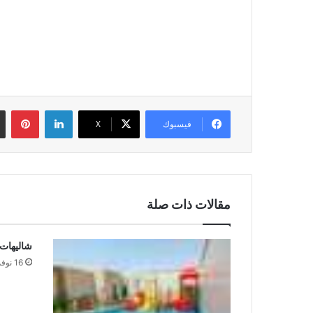
لينكدإن
بين
فيسبوك
‫X
مقالات ذات صلة
شاليهات ل
16 نوفمبر,2015