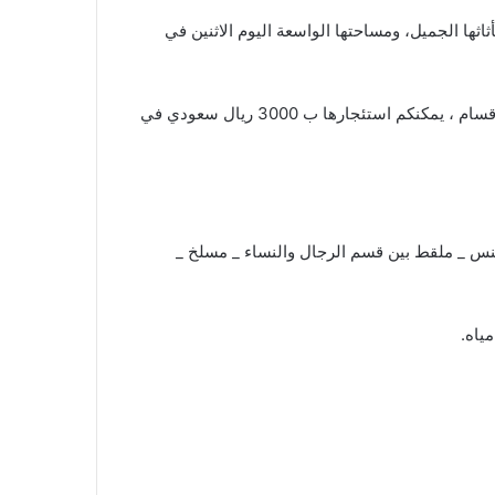
ثها الجميل، ومساحتها الواسعة اليوم الاثنين في
: الاستراحة خاصة مساحتها 3000 متر ، تقع في العمارية طريق الأمير سلمان ، مقسمة على أربعة أقسام ، يمكنكم استئجارها ب 3000 ريال سعودي في
نس _ ملقط بين قسم الرجال والنساء _ مسلخ _
ياه.