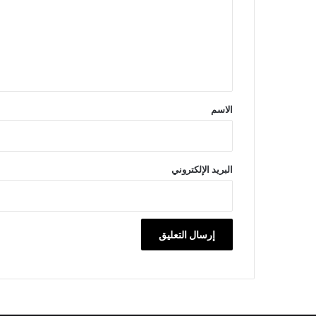
ع
ل
ي
ق
*
الاسم
البريد الإلكتروني