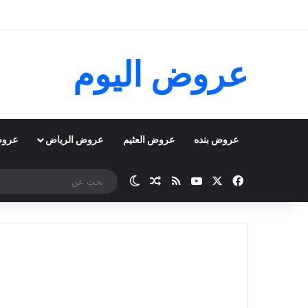
عروض اليوم
عروض بنده
عروض العثيم
عروض الرياض
عروض
‫X
فيسبوك
‫YouTube
ملخص الموقع RSS
مقال عشوائي
الوضع المظلم