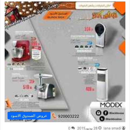
عروض الصندوق الاسود
lana smadi
28 يونيو,2015
0