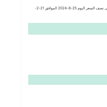
سوق الأحد بندة 25 أغسطس 2024 الموافق 21 صفر 1446 عروض الاصناف الطازجة. تابعوا معنا أحدث الصفقات بخصومات حتى نصف السعر اليوم 25-8-2024 الموافق 21-2-