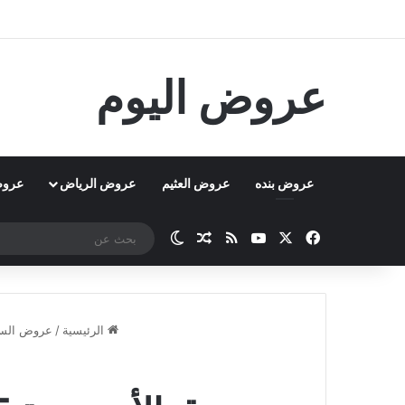
عروض اليوم
عروض بنده
عروض العثيم
عروض الرياض
عروض
‫X
فيسبوك
‫YouTube
ملخص الموقع RSS
مقال عشوائي
الوضع المظلم
الرئيسية
/
عروض السع