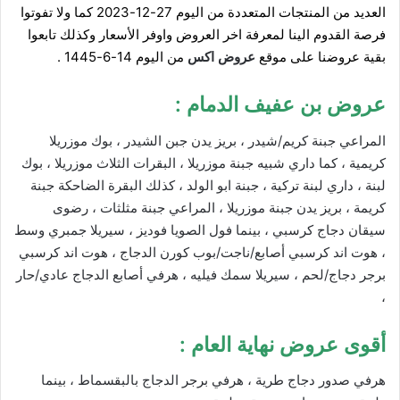
العديد من المنتجات المتعددة من اليوم 27-12-2023 كما ولا تفوتوا
فرصة القدوم الينا لمعرفة اخر العروض واوفر الأسعار وكذلك تابعوا
بقية عروضنا على موقع
عروض ا
كس
من اليوم 14-6-1445 .
عروض بن عفيف الدمام
:
المراعي جبنة كريم/شيدر ، بريز يدن جبن الشيدر ، بوك موزريلا
كريمية ، كما داري شبيه جبنة موزريلا ، البقرات الثلاث موزريلا ، بوك
لبنة ، داري لبنة تركية ، جبنة ابو الولد ، كذلك البقرة الضاحكة جبنة
كريمة ، بريز يدن جبنة موزريلا ، المراعي جبنة مثلثات ، رضوى
سيقان دجاج كرسبي ، بينما فول الصويا فوديز ، سيريلا جمبري وسط
، هوت اند كرسبي أصابع/ناجت/بوب كورن الدجاج ، هوت اند كرسبي
برجر دجاج/لحم ، سيريلا سمك فيليه ، هرفي أصابع الدجاج عادي/حار
،
أقوى عروض نهاية العام :
هرفي صدور دجاج طرية ، هرفي برجر الدجاج بالبقسماط ، بينما