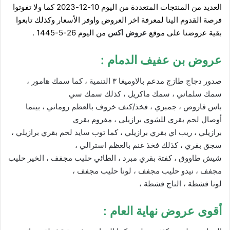
العديد من المنتجات المتعددة من اليوم 10-12-2023 كما ولا تفوتوا
فرصة القدوم الينا لمعرفة اخر العروض واوفر الأسعار وكذلك تابعوا
بقية عروضنا على موقع
عروض ا
كس
من اليوم 26-5-1445 .
عروض بن عفيف الدمام
:
صدور دجاج طازج مدعم بالاوميغا ٣ التنمية ، كما سمك هامور ،
سمك سلماني ، سمك ماكريل ، كذلك سمك سي
باس قاروص ، جمبري ، فخذ/كتف خروف بالعظم روماني ، بينما
أوصال لحم بقري للشوي برازيلي ، مفروم بقري
برازيلي ، ريب اي بقري برازيلي ، كما توب سايد لحم بقري برازيلي ،
سجق بقري ، كذلك فخذ غنم بالعظم استرالي ،
شيش طاووق ، كفتة بقري مبرد ، الطائي حليب مجفف ، الخير حليب
مجفف ، نيدو حليب مجفف ، لونا حليب مجفف ،
لونا قشطة ، التاج قشطة ،
أقوى عروض نهاية العام
: