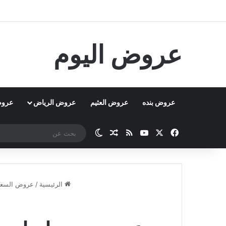
عروض اليوم
عروض بنده
عروض العثيم
عروض الرياض
عروض
‫X
فيسبوك
‫YouTube
ملخص الموقع RSS
مقال عشوائي
الوضع المظلم
الرئيسية
/
عروض السعو