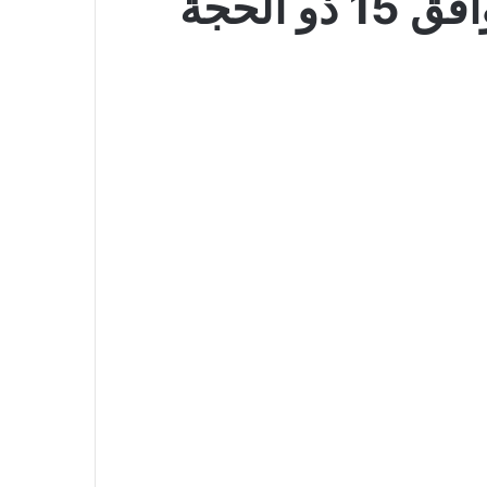
عروض ميرا مارت اليوم 30 يونيو 2026 الموافق 15 ذو الحجة