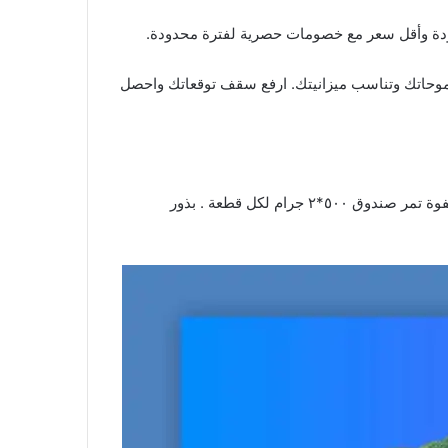
خصومات
حصرية لفترة محدودة.
ي طموحاتك وتناسب ميزانيتك. ارفع سقف توقعاتك واحصل
وفرنا لكم جودة النخبة بأقل الأسعار وإليكم قائمة مقاضي الأسبوع الأكثر توفيراً: الصفوة تمر سكري القصيم علبة ٥٠٠ جرام / الصفوة تمر صندوق ٥٠٠*٢ جرام لكل قطعة . بذور