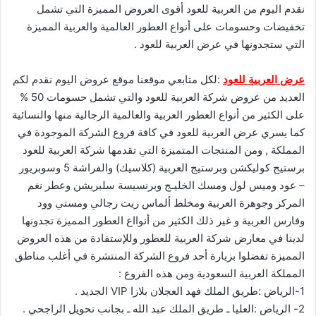
نقدم اليوم من العربية للعود أقوى العروض المميزة التي تشمل
تخفيضات وحسومات على أنواع العطور العالمية والعربية المميزة
التي ستجدونها في عرض العربية للعود .
عرض العربية للعود
:لكل متابعي موقعنا موقع عروض اليوم نقدم لكم
العديد من عروض شركة العربية للعود والتي تشمل حسومات 50 %
على الكثير من أنواع العطور العربية والعالمية الرجالية منها والنسائية
كما يسري عرض العربية للعود في كافة فروع الشركة الموجودة في
المملكة , ومن المنتجات المتميزة التي تقدمها شركة العربية للعود
برستيج كوليكشن وبرستيج العربية (كلاسيك) والفراشة 5 وسوبريور
– عود وميس لول ومسك الخليـج وبرنسيسة سلبريشن وعطر نغم
المركز وجوهرة العربية ومخلط ألماس زيت رجالي ومستي وود
وفارس العربية و غير ذلك الكثير من أنوااع العطور المميزة تجدونها
لدينا في معارض شركة العربية للعطور وللإستفادة من هذه العروض
المميزة تفضلوا بزيارة أحد فروع الشركة المنتشرة في أغلب مناطق
المملكة العربية السعودية ومن هذه الفروع :
1-الرياض :طريق الملك فهد العجلان بلازا VIP الجديد .
2- الرياض :العليا ـ طريق الملك عبد الله ـ بجانب تحويل الراجحي .