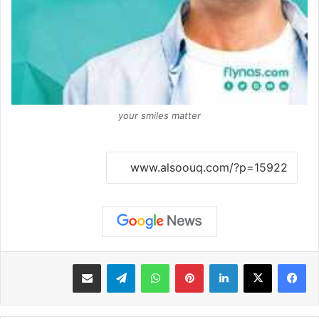
your smiles matter
نسخ الرابط
لينكدإن
بينتيريست
واتساب
تيلقرام
مشاركة عبر البريد