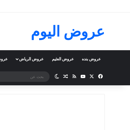
عروض اليوم
عروض بنده
عروض العثيم
عروض الرياض
عروض
‫X
فيسبوك
‫YouTube
ملخص الموقع RSS
مقال عشوائي
الوضع المظلم