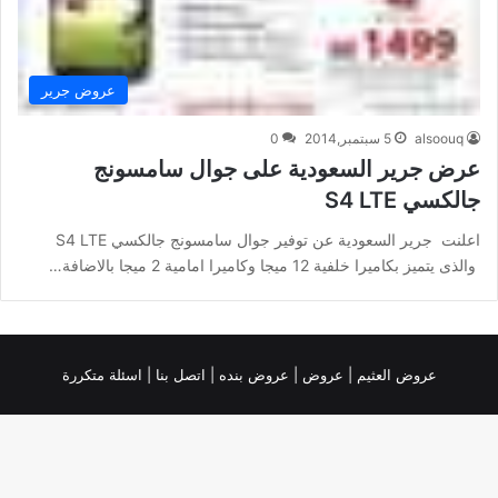
عروض جرير
alsoouq
5 سبتمبر,2014
0
عرض جرير السعودية على جوال سامسونج
جالكسي S4 LTE
اعلنت جرير السعودية عن توفير جوال سامسونج جالكسي S4 LTE
والذى يتميز بكاميرا خلفية 12 ميجا وكاميرا امامية 2 ميجا بالاضافة…
عروض العثيم
|
عروض
|
عروض بنده |
اتصل بنا |
اسئلة متكررة