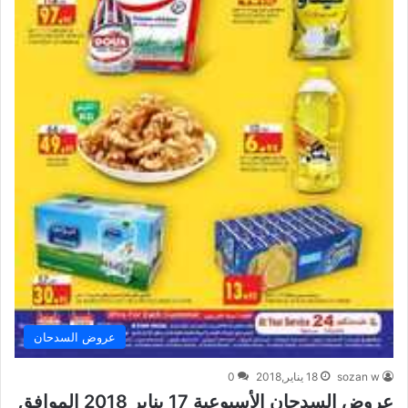
عروض السدحان
sozan w
18 يناير,2018
0
عروض السدحان الأسبوعية 17 يناير 2018 الموافق