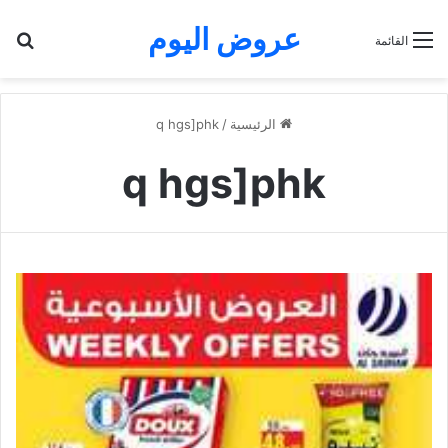
عروض اليوم
بح
القائمة
الرئيسية
/
q hgs]phk
q hgs]phk