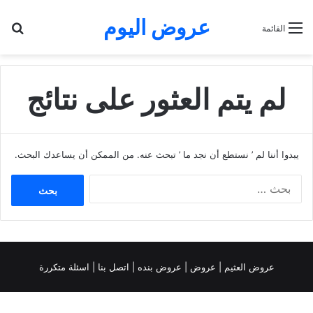
عروض اليوم
بح
القائمة
لم يتم العثور على نتائج
يبدوا أننا لم ’ نستطع أن نجد ما ’ تبحث عنه. من الممكن أن يساعدك البحث.
البحث
عن:
عروض العثيم
|
عروض
|
عروض بنده |
اتصل بنا |
اسئلة متكررة