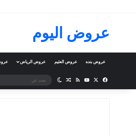
عروض اليوم
عروض بنده
عروض العثيم
عروض الرياض
عروض
‫X
فيسبوك
‫YouTube
ملخص الموقع RSS
مقال عشوائي
الوضع المظلم