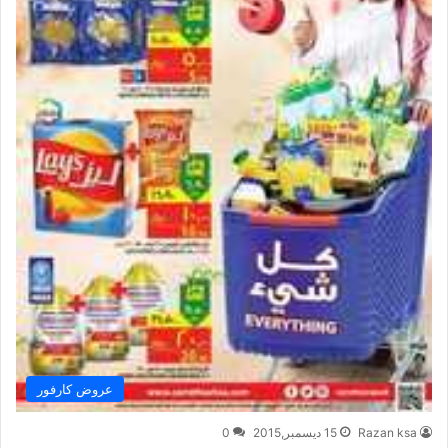
عروض كارفور
Razan ksa
15 ديسمبر,2015
0