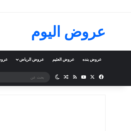
عروض اليوم
عروض بنده
عروض العثيم
عروض الرياض
عروض
‫X
فيسبوك
‫YouTube
ملخص الموقع RSS
مقال عشوائي
الوضع المظلم