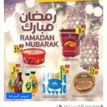
عروض المزرعة
lana smadi
15 يونيو,2017
0