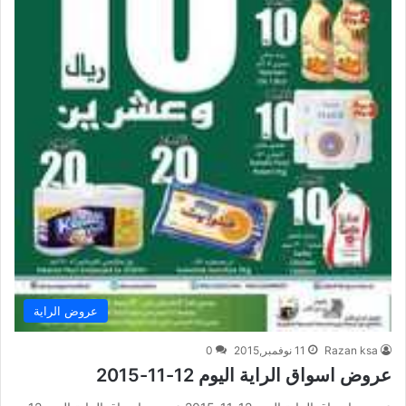
عروض الراية
Razan ksa
11 نوفمبر,2015
0
عروض اسواق الراية اليوم 12-11-2015