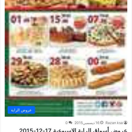
عروض الراية
Razan ksa
16 ديسمبر,2015
0
عروض أسواق الراية الاسبوعية 17-12-2015