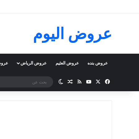
عروض اليوم
عروض بنده
عروض العثيم
عروض الرياض
عروض
‫X
فيسبوك
‫YouTube
ملخص الموقع RSS
مقال عشوائي
الوضع المظلم