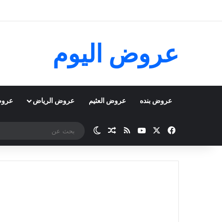
عروض اليوم
عروض بنده
عروض العثيم
عروض الرياض
عروض
‫X
فيسبوك
‫YouTube
ملخص الموقع RSS
مقال عشوائي
الوضع المظلم