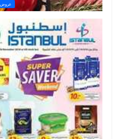
عروض س