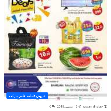
عروض فاطمة هايبر ماركت
rawan alhalabi
13 سبتمبر,2018
0