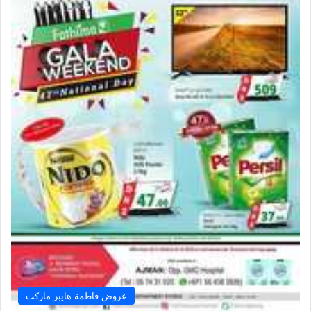
عروض فاطمة هايبر ماركت