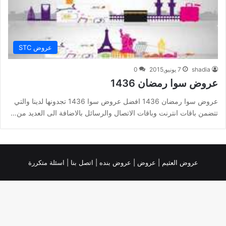
عروض STC
shadia
7 يونيو,2015
0
عروض سوا رمضان 1436
عروض سوا رمضان 1436 افضل عروض سوا 1436 تجدونها لدينا والتي
تتضمن باقات انترنت وباقات الاتصال والرسائل بالاضافة الى العديد من…
عروض العثيم
|
عروض
|
عروض بنده |
اتصل بنا |
اسئلة متكررة