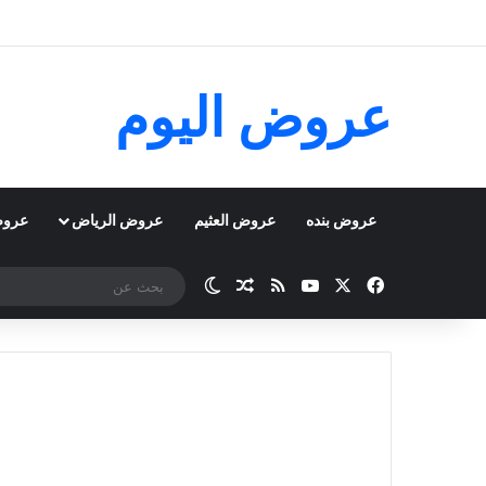
عروض اليوم
عروض بنده
عروض العثيم
عروض الرياض
عروض
‫X
فيسبوك
‫YouTube
ملخص الموقع RSS
مقال عشوائي
الوضع المظلم