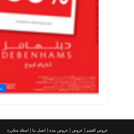
عر
عروض العثيم
|
عروض
|
عروض بنده |
اتصل بنا |
اسئلة متكررة