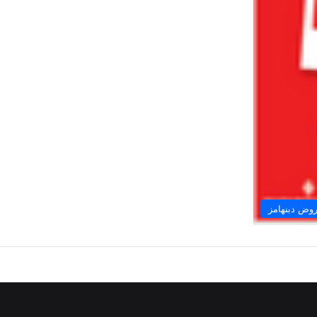
وض دبنهامز