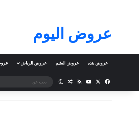
عروض اليوم
عروض بنده
عروض العثيم
عروض الرياض
عروض
‫X
فيسبوك
‫YouTube
ملخص الموقع RSS
مقال عشوائي
الوضع المظلم