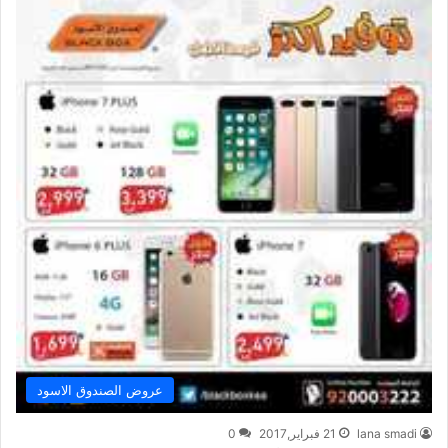
عروض الصندوق الاسود
lana smadi
21 فبراير,2017
0