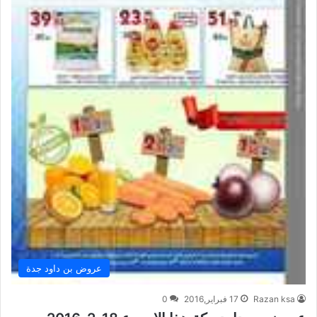
عروض بن داود جدة
Razan ksa
17 فبراير,2016
0