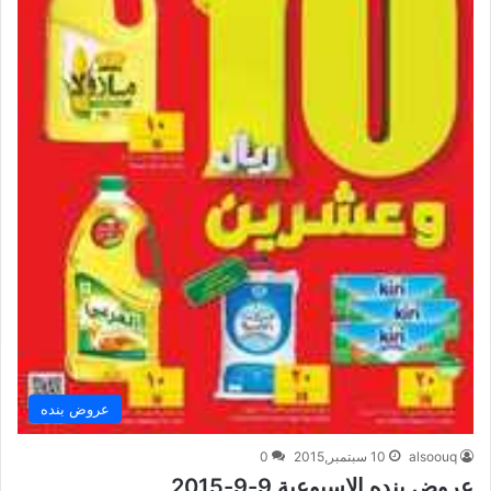
عروض بنده
alsoouq
10 سبتمبر,2015
0
عروض بنده الاسبوعية 9-9-2015