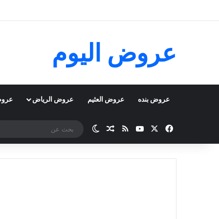
عروض اليوم
عروض بنده
عروض العثيم
عروض الرياض
عروض
‫X
فيسبوك
‫YouTube
ملخص الموقع RSS
مقال عشوائي
الوضع المظلم