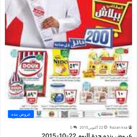
عروض بنده
Razan ksa
22 أكتوبر,2015
0
عروض بنده جدة اليوم 22-10-2015