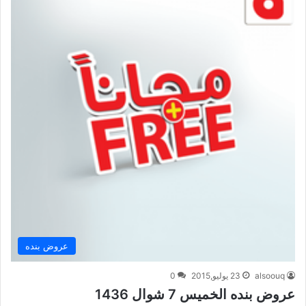
عروض بنده
alsoouq
23 يوليو,2015
0
عروض بنده الخميس 7 شوال 1436