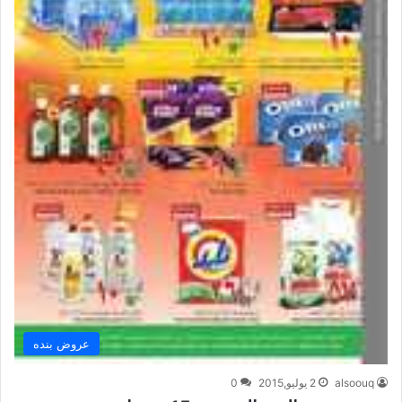
عروض بنده
alsoouq
2 يوليو,2015
0