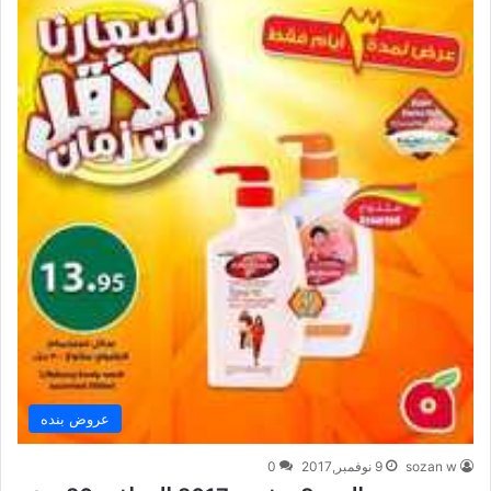
عروض بنده
sozan w
9 نوفمبر,2017
0