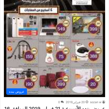
عروض بنده
sozan w
20 فبراير,2019
0
عروض بنده الأسبوعية 21 فبراير 2019 الموافق 16