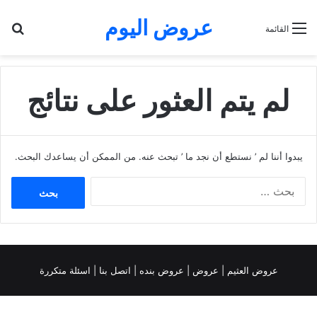
عروض اليوم
بح
القائمة
لم يتم العثور على نتائج
يبدوا أننا لم ’ نستطع أن نجد ما ’ تبحث عنه. من الممكن أن يساعدك البحث.
البحث
عن:
عروض العثيم
|
عروض
|
عروض بنده |
اتصل بنا |
اسئلة متكررة