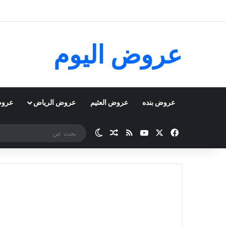
عروض اليوم
عروض بنده
عروض العثيم
عروض الرياض
عروض
‫X
فيسبوك
‫YouTube
ملخص الموقع RSS
مقال عشوائي
الوضع المظلم