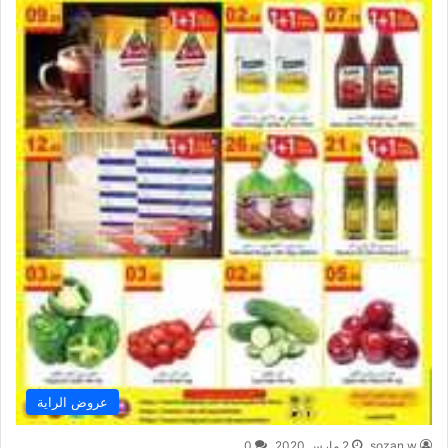
عروض الراية
sozan w
2 مارس,2020
0