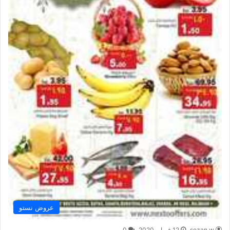
عروض نستو
sozan w
12 فبراير,2020
0