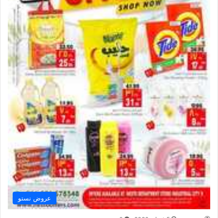
عروض نستو