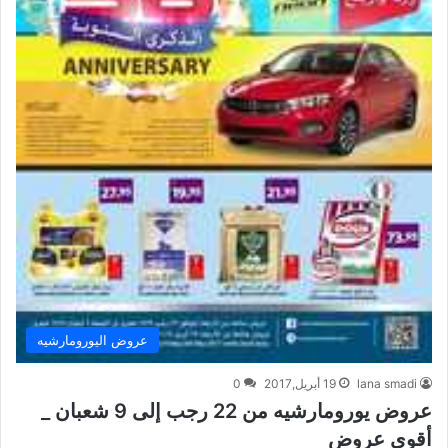
عروض اليورومارشيه
lana smadi
19 أبريل,2017
0
عروض يورومارشيه من 22 رجب إلى 9 شعبان _
أقوى عروض