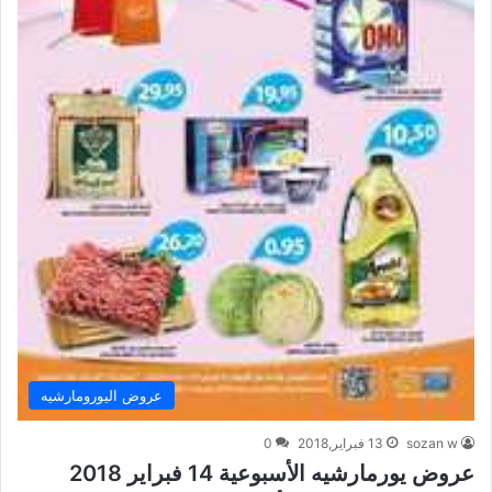
عروض اليورومارشيه
sozan w
13 فبراير,2018
0
عروض يورمارشيه الأسبوعية 14 فبراير 2018