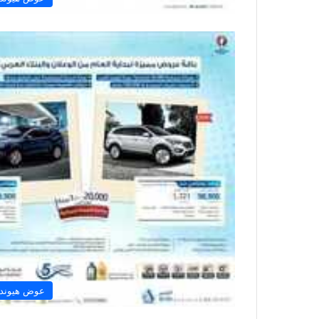
عوض هيوندا