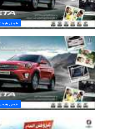
عوض هيوندا
عوض هيوندا