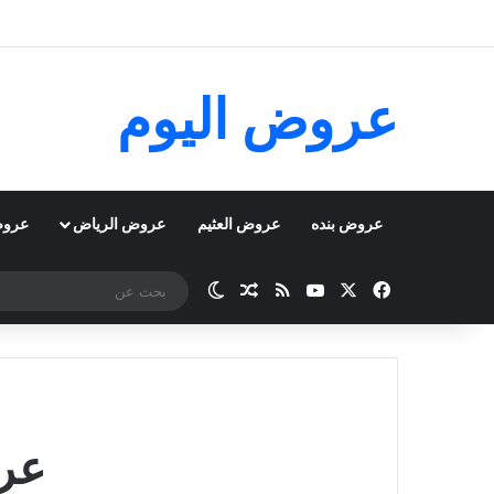
عروض اليوم
عروض بنده
عروض العثيم
عروض الرياض
عروض
‫X
فيسبوك
‫YouTube
ملخص الموقع RSS
مقال عشوائي
الوضع المظلم
عرو