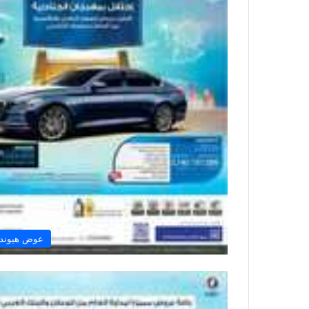
عوض هيوندا