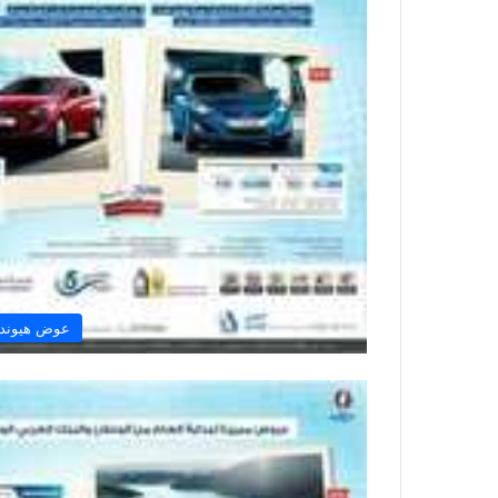
عوض هيوندا