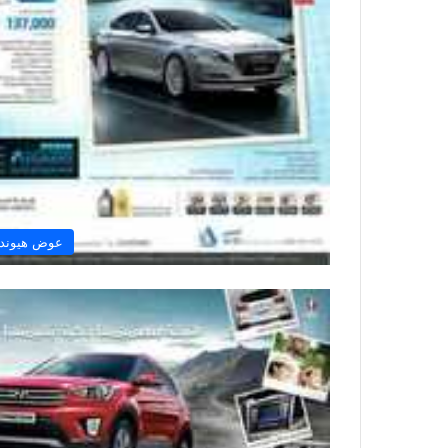
عوض هيوندا