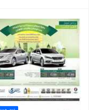
عوض هيوندا