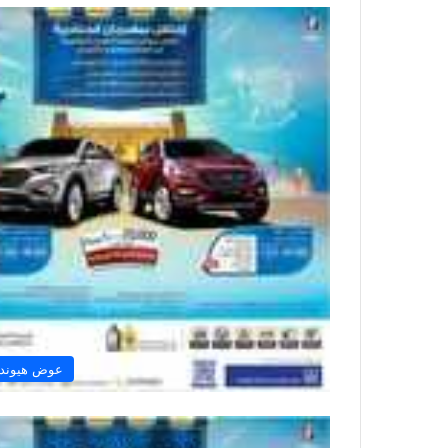
عوض هيوندا