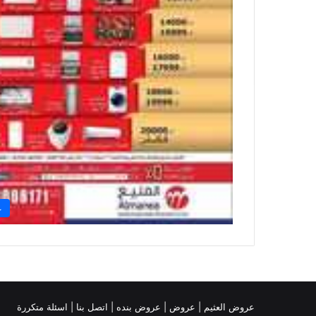
ع
عروض العثيم
|
عروض
|
عروض بنده |
اتصل بنا |
اسئلة متكررة