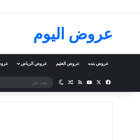
عروض اليوم
عروض بنده
عروض العثيم
عروض الرياض
عروض
‫X
فيسبوك
‫YouTube
ملخص الموقع RSS
مقال عشوائي
الوضع المظلم