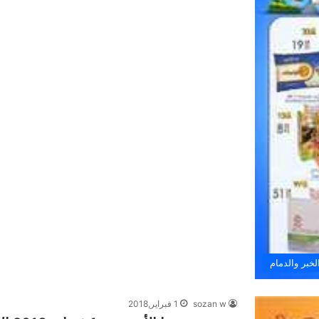
خبر والدمام
sozan w
1 فبراير,2018