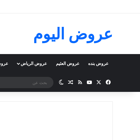
عروض اليوم
عروض بنده
عروض العثيم
عروض الرياض
عروض
‫X
فيسبوك
‫YouTube
ملخص الموقع RSS
مقال عشوائي
الوضع المظلم