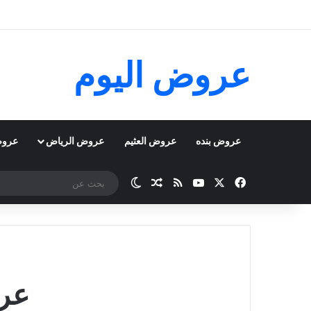
عروض اليوم
عروض بنده
عروض العثيم
عروض الرياض
عروض
‫X
فيسبوك
‫YouTube
ملخص الموقع RSS
مقال عشوائي
الوضع المظلم
عرو