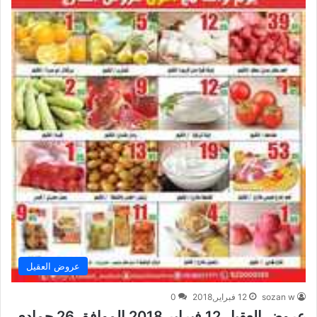
عروض العقيل
sozan w
12 فبراير,2018
0
عروض العقيل 12 فبراير 2018 الموافق 26 جمادى