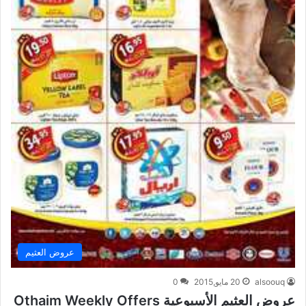
عروض العثيم
alsoouq
20 مايو,2015
0
عروض العثيم الأسبوعية Othaim Weekly Offers