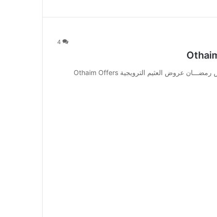
4
عروض العثيم الترويجية Othaim Offers Today – عـــروض رمضـــان عروض العثيم الترويجية Othaim Offers