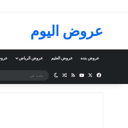
عروض اليوم
عروض بنده
عروض العثيم
عروض الرياض
عروض
‫X
فيسبوك
‫YouTube
ملخص الموقع RSS
مقال عشوائي
الوضع المظلم