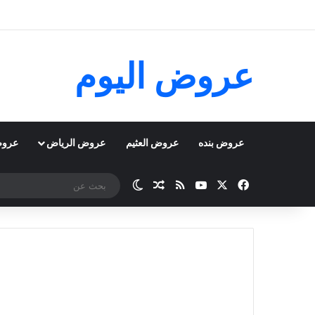
عروض اليوم
عروض بنده
عروض العثيم
عروض الرياض
عروض
‫X
فيسبوك
‫YouTube
ملخص الموقع RSS
مقال عشوائي
الوضع المظلم