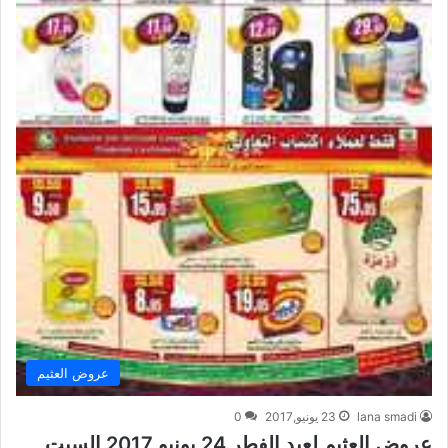
عروض العثيم
lana smadi
23 يونيو,2017
0
عروض العثيم لعيد الفطر 24 يونيو 2017 السبت