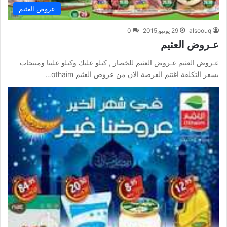
عروض العثيم
alsoouq
29 يونيو,2015
0
عـروض العثيم
عـروض العثيم عـروض العثيم للخصار , كيلو عليك وكيلو علينا ومنتجات
بسعر التكلفة اغتنم الفرصة الان من عروض العثيم othaim…