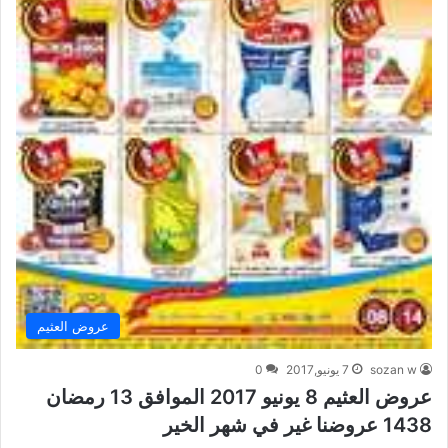
عروض العثيم
sozan w
7 يونيو,2017
0
عروض العثيم 8 يونيو 2017 الموافق 13 رمضان
1438 عروضنا غير في شهر الخير