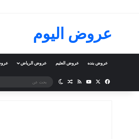
عروض اليوم
عروض بنده
عروض العثيم
عروض الرياض
عروض
‫X
فيسبوك
‫YouTube
ملخص الموقع RSS
مقال عشوائي
الوضع المظلم