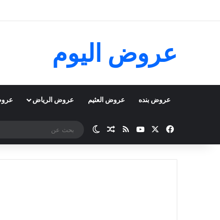
عروض اليوم
عروض بنده
عروض العثيم
عروض الرياض
عروض
‫X
فيسبوك
‫YouTube
ملخص الموقع RSS
مقال عشوائي
الوضع المظلم