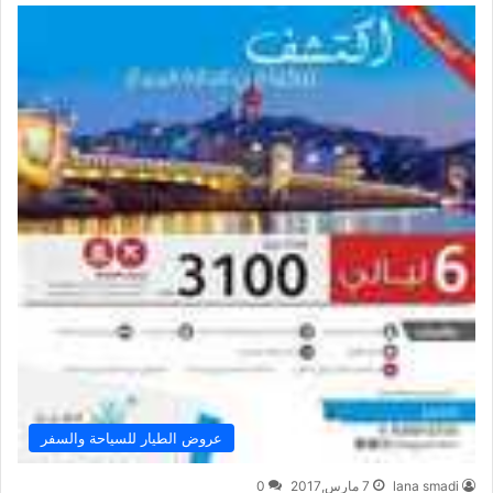
عروض الطيار للسياحة والسفر
lana smadi
7 مارس,2017
0